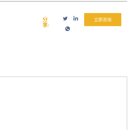
分
立即咨询
享: